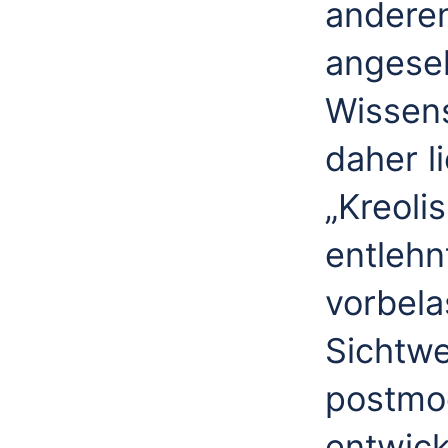
anderen
angese
Wissen
daher l
„Kreoli
entlehn
vorbela
Sichtwe
postmo
entwick