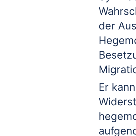
Wahrsch
der Aus
Hegemon
Besetzu
Migrati
Er kann
Widerst
hegemon
aufgeno