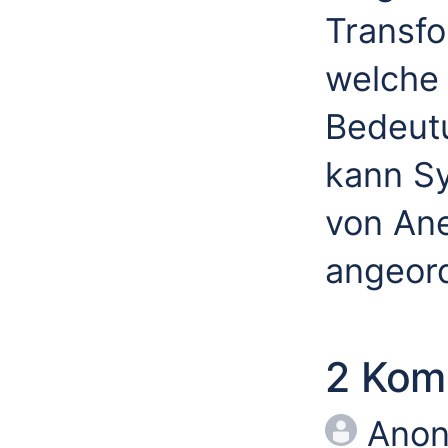
Transfo
welche 
Bedeut
kann Sy
von An
angeor
2 Kom
Ano