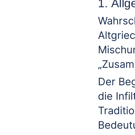
1. All
Wahrsc
Altgrie
Mischun
„Zusam
Der Beg
die Inf
Traditi
Bedeutu