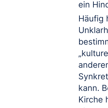
ein Hin
Häufig 
Unklarh
bestimm
„kulture
anderen
Synkre
kann. B
Kirche 