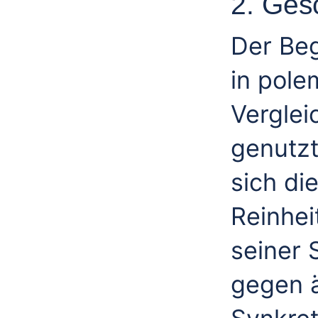
2. Ges
Der Beg
in pole
Verglei
genutzt
sich di
Reinhei
seiner 
gegen ä