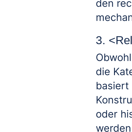
den rec
mechan
3. <Re
Obwohl 
die Kat
basiert
Konstru
oder hi
werden 