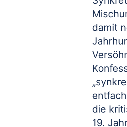
Synkret
Mischun
damit n
Jahrhun
Versöhn
Konfess
„synkre
entfach
die kri
19. Jah