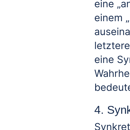
eine „a
einem „
auseina
letztere
eine Sy
Wahrhei
bedeut
4. Syn
Synkret