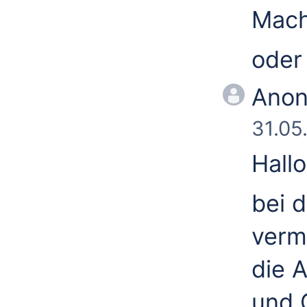
Mach
oder
Ano
31.05
Hallo
bei 
verm
die 
und 