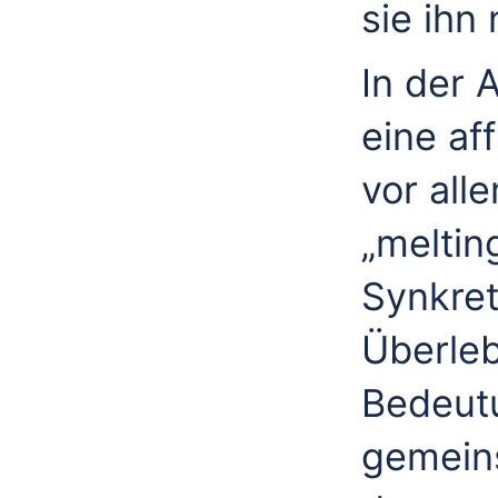
sie ihn
In der 
eine af
vor all
„meltin
Synkret
Überleb
Bedeutu
gemeins