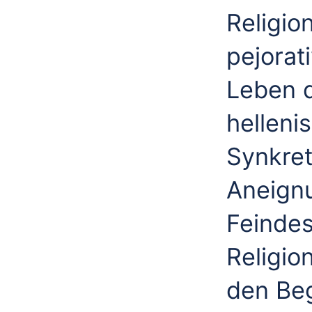
Religio
pejorat
Leben 
helleni
Synkret
Aneignu
Feindes
Religio
den Beg