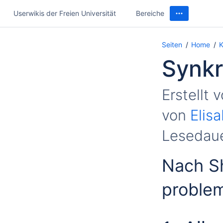
Userwikis der Freien Universität
Bereiche
Seiten
Home
K
Synkr
Erstellt 
von
Elis
Lesedaue
Nach Sh
problem