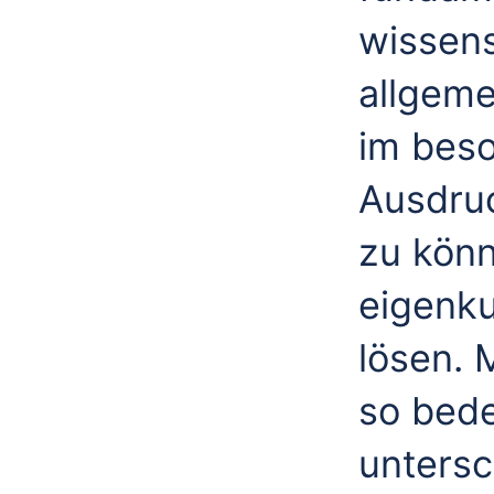
wissens
allgeme
im beso
Ausdru
zu kön
eigenku
lösen. 
so bed
untersc