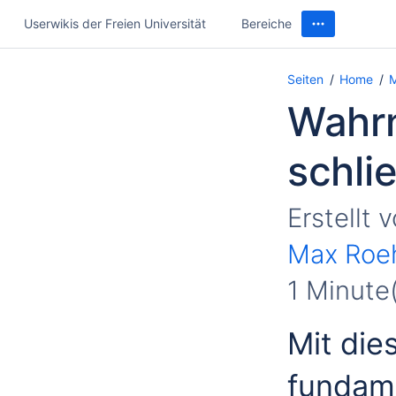
Userwikis der Freien Universität
Bereiche
Seiten
Home
M
Wahrn
schli
Erstellt 
Max Roe
1 Minute
Mit di
fundame