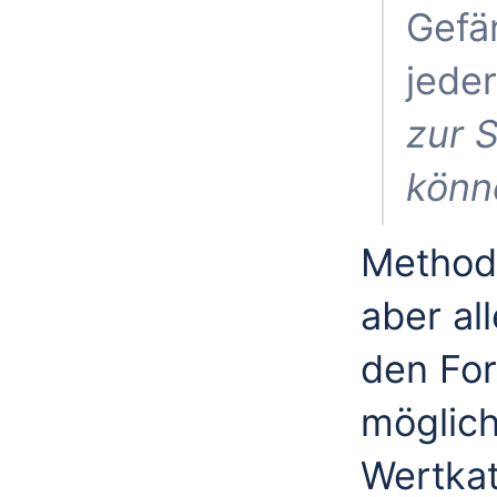
Gefän
jede
zur S
könn
Method
aber all
den For
möglich
Wertkat