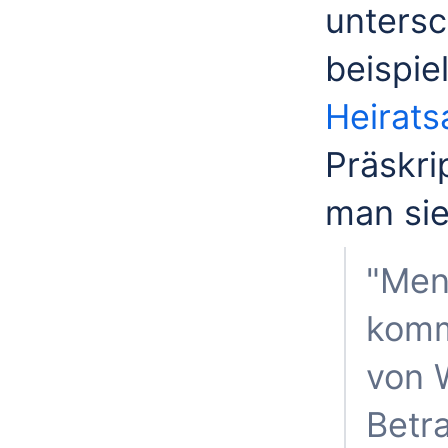
untersc
beispie
Heirats
Präskri
man sie
"Men
komm
von 
Betr