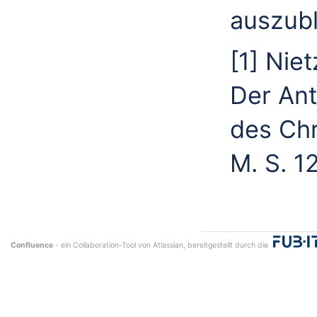
auszub
[1] Nie
Der Ant
des Chr
M. S. 1
Confluence
- ein Collaboration-Tool von
Atlassian
, bereitgestellt durch die