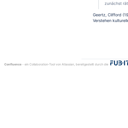
zunächst rät
Geertz, Clifford (
Verstehen kulturel
Confluence
- ein Collaboration-Tool von
Atlassian
, bereitgestellt durch die