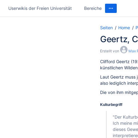
Userwikis der Freien Universität
Bereiche
Seiten
Home
P
Geertz, C
Erstellt von
Max 
Clifford Geertz (1
künstlichen Wilden"
Laut Geertz muss j
also lediglich int
Die von ihm mitge
Kulturbegriff
"Der Kulturb
Ich meine mi
dieses Geweb
interpretier