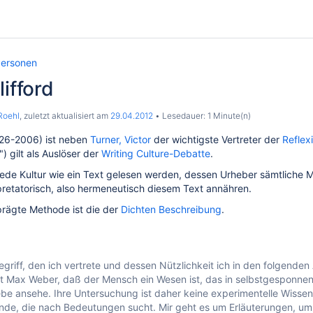
ersonen
lifford
Roehl
, zuletzt aktualisiert am
29.04.2012
Lesedauer: 1 Minute(n)
926-2006) ist neben
Turner, Victor
der wichtigste Vertreter der
Reflex
) gilt als Auslöser der
Writing Culture-Debatte
.
ede Kultur wie ein Text gelesen werden, dessen Urheber sämtliche Mi
erpretatorisch, also hermeneutisch diesem Text annähren.
prägte Methode ist die der
Dichten Beschreibung
.
egriff, den ich vertrete und dessen Nützlichkeit ich in den folgenden
t Max Weber, daß der Mensch ein Wesen ist, das in selbstgesponnene
e ansehe. Ihre Untersuchung ist daher keine experimentelle Wissen
ende, die nach Bedeutungen sucht. Mir geht es um Erläuterungen, um