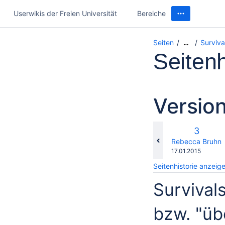
Userwikis der Freien Universität
Bereiche
Seiten
Surviva
…
Seitenh
Version
Alte
3
Version
changes.mady.b
Rebecca Bruhn
Gespeichert
17.01.2015
am
Seitenhistorie anzeig
Survival
bzw. "üb